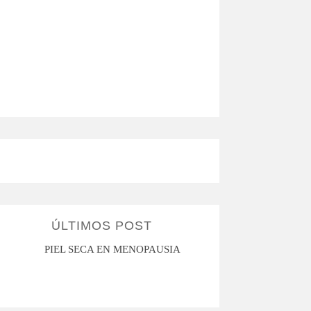
ÚLTIMOS POST
PIEL SECA EN MENOPAUSIA
CUANDO LA ADO
HACE D