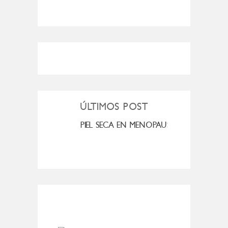
ÚLTIMOS POST
MI ROSÁCEA
PIEL SECA EN MENOPAUSIA
CUAN