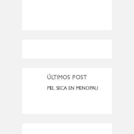
ÚLTIMOS POST
MI ROSÁCEA
PIEL SECA EN MENOPAUSIA
CUAN