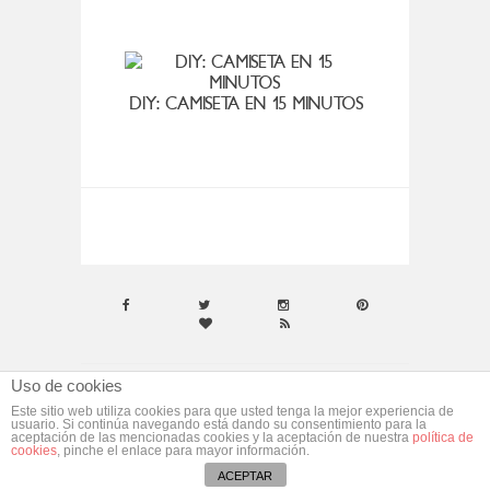
VIER
DIY: CAMISETA EN 15 MINUTOS
Uso de cookies
© ebym. Todos los derechos reservados.
Aviso
Este sitio web utiliza cookies para que usted tenga la mejor experiencia de
usuario. Si continúa navegando está dando su consentimiento para la
Legal
aceptación de las mencionadas cookies y la aceptación de nuestra
política de
cookies
, pinche el enlace para mayor información.
Desarrollado por
morgan media
ACEPTAR