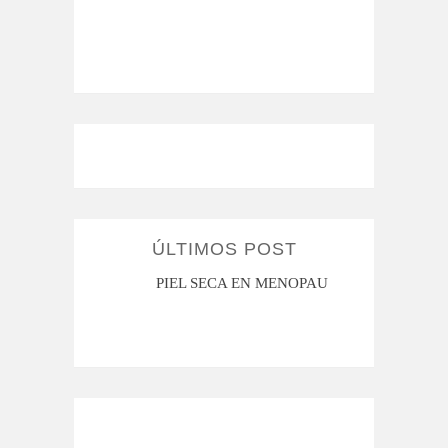
ÚLTIMOS POST
MI ROSÁCEA
PIEL SECA EN MENOPAUSIA
CUAN