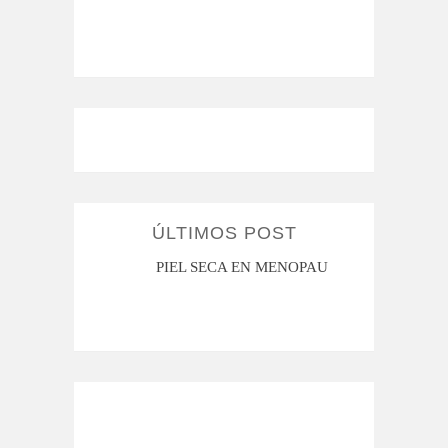
ÚLTIMOS POST
MI ROSÁCEA
PIEL SECA EN MENOPAUSIA
CUAN