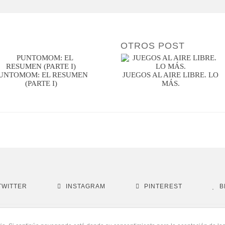
OTROS POST
UNTOMOM: EL RESUMEN
JUEGOS AL AIRE LIBRE. LO
(PARTE I)
MÁS.
TWITTER
INSTAGRAM
PINTEREST
B
© ebym. Todos los derechos reservados.
Aviso Legal