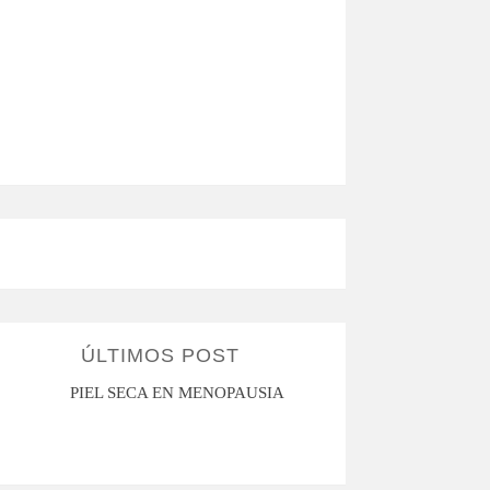
ÚLTIMOS POST
PIEL SECA EN MENOPAUSIA
CUANDO LA ADO
HACE D