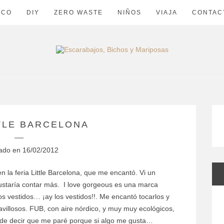
ECO
DIY
ZERO WASTE
NIÑOS
VIAJA
CONTAC
TLE BARCELONA
cado en
16/02/2012
la feria Little Barcelona, que me encantó. Vi un
ustaría contar más. I love gorgeous es una marca
os vestidos… ¡ay los vestidos!!. Me encantó tocarlos y
avillosos. FUB, con aire nórdico, y muy muy ecológicos,
 de decir que me paré porque si algo me gusta…