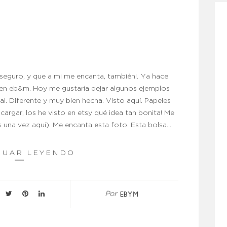
seguro, y que a mi me encanta, también!. Ya hace
 en eb&m. Hoy me gustaría dejar algunos ejemplos
al. Diferente y muy bien hecha. Visto aquí. Papeles
cargar, los he visto en etsy qué idea tan bonita! Me
os una vez aquí). Me encanta esta foto. Esta bolsa…
NUAR LEYENDO
EBYM
Por