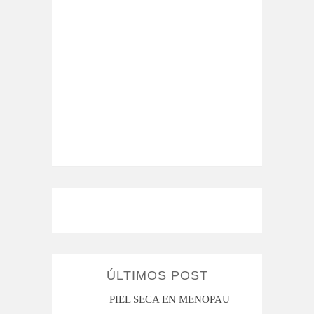
ÚLTIMOS POST
MI ROSÁCEA
PIEL SECA EN MENOPAUSIA
CUAN