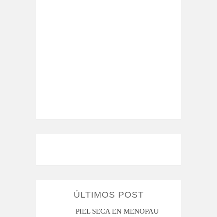
ÚLTIMOS POST
MI ROSÁCEA
PIEL SECA EN MENOPAUSIA
CUAN