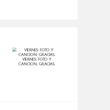
HACE D
VIERNES: FOTO Y
CANCION. GRACIAS.