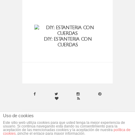
DIY: ESTANTERIA CON
UN RA
CUERDAS
Uso de cookies
© ebym. Todos los derechos reservados.
Aviso
Este sitio web utiliza cookies para que usted tenga la mejor experiencia de
usuario. Si continúa navegando está dando su consentimiento para la
Legal
aceptación de las mencionadas cookies y la aceptación de nuestra
política de
cookies
, pinche el enlace para mayor información.
Desarrollado por
morgan media