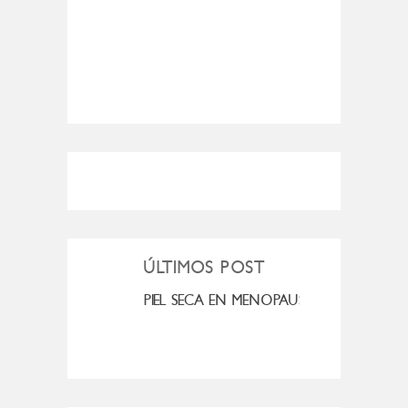
ÚLTIMOS POST
MI ROSÁCEA
PIEL SECA EN MENOPAUSIA
CUAN