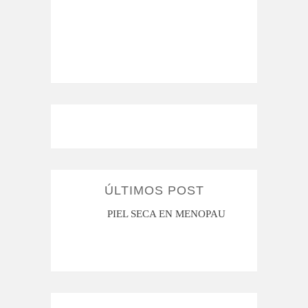
ÚLTIMOS POST
MI ROSÁCEA
PIEL SECA EN MENOPAUSIA
CUAN