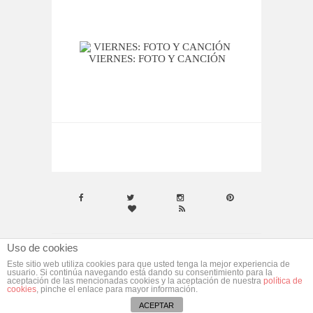
VIERNES: FOTO Y CANCIÓN
VIER
Uso de cookies
© ebym. Todos los derechos reservados.
Aviso
Este sitio web utiliza cookies para que usted tenga la mejor experiencia de
usuario. Si continúa navegando está dando su consentimiento para la
Legal
aceptación de las mencionadas cookies y la aceptación de nuestra
política de
cookies
, pinche el enlace para mayor información.
Desarrollado por
morgan media
ACEPTAR