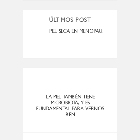
ÚLTIMOS POST
MI ROSÁCEA
PIEL SECA EN MENOPAUSIA
CUAN
LA PIEL TAMBIÉN TIENE
MICROBIOTA, Y ES
MOD
FUNDAMENTAL PARA VERNOS
BIEN