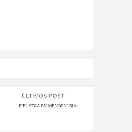
ÚLTIMOS POST
PIEL SECA EN MENOPAUSIA
CUANDO LA ADO
HACE D