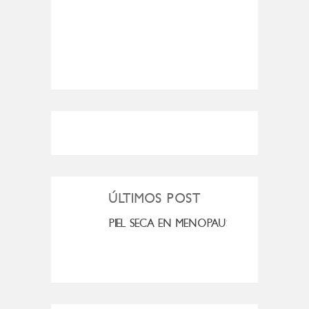
ÚLTIMOS POST
MI ROSÁCEA
PIEL SECA EN MENOPAUSIA
CUAN