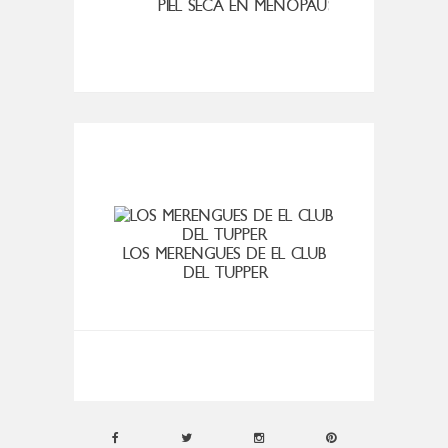
MENOPAUSIA
CUANDO LA ADOLESCENCIA ME
SAN M
HACE DUDAR
VIER
LOS MERENGUES DE EL CLUB
DEL TUPPER