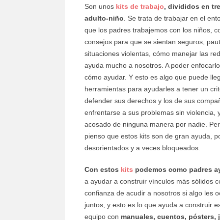
Son unos
kits de trabajo
, divididos en tr
adulto-niño
. Se trata de trabajar en el e
que los padres trabajemos con los niños, c
consejos para que se sientan seguros, paut
situaciones violentas, cómo manejar las r
ayuda mucho a nosotros. A poder enfocarl
cómo ayudar. Y esto es algo que puede llega
herramientas para ayudarles a tener un crit
defender sus derechos y los de sus compañe
enfrentarse a sus problemas sin violencia, 
acosado de ninguna manera por nadie. Pero 
pienso que estos kits son de gran ayuda, p
desorientados y a veces bloqueados.
Con estos
kits
podemos como padres ayud
a ayudar a construir vínculos más sólidos c
confianza de acudir a nosotros si algo les
juntos, y esto es lo que ayuda a construir e
equipo con
manuales, cuentos, pósters,