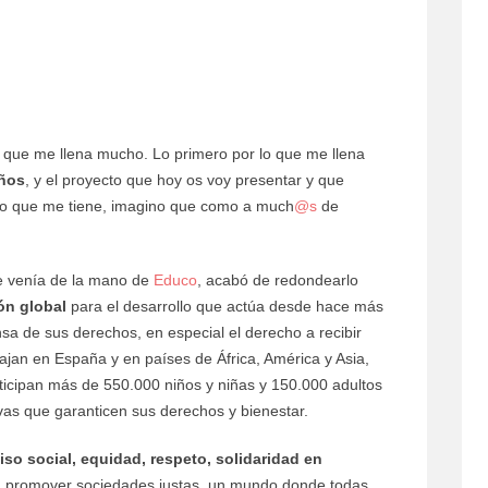
o que me llena mucho. Lo primero por lo que me llena
años
, y el proyecto que hoy os voy presentar y que
go que me tiene, imagino que como a much
@s
de
e venía de la mano de
Educo
, acabó de redondearlo
ón global
para el desarrollo que actúa desde hace más
nsa de sus derechos, en especial el derecho a recibir
ajan en España y en países de África, América y Asia,
ticipan más de 550.000 niños y niñas y 150.000 adultos
vas que garanticen sus derechos y bienestar.
so social, equidad, respeto, solidaridad en
 promover sociedades justas, un mundo donde todas