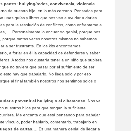
es partes: bullying/redes, convivencia, violencia
ntorno de nuestro hijo, en lo más cercano. Pensados para
on unas guías y libros que nos van a ayudar a darles
as para la resolución de conflictos, cómo enfrentarse a
edes, … Personalmente lo encuentro genial, porque nos
o, porque tantas veces nosotros mismos no sabemos
r a ser frustrante. En los kits encontramos
erio, a forjar en él la capacidad de defenderse y saber
ros. A todos nos gustaría tener a un niño que supiera
y que no tuviera que pasar por el sufrimiento de ser
esto hay que trabajarlo. No llega solo y por eso
orque al final también nosotros nos sentimos solos o
ar a prevenir el bullying o el ciberacoso
. Nos va
on nuestros hijos para que tengan la suficiente
 ocurriera. Me encanta que está pensando para trabajar
ste vínculo, poder hablarlo, comentarlo, trabajarlo en
 juegos de cartas…
. Es una manera genial de llegar a