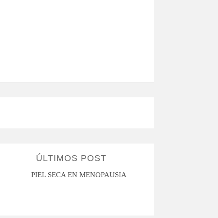
ÚLTIMOS POST
PIEL SECA EN MENOPAUSIA
CUANDO LA ADO
HACE D