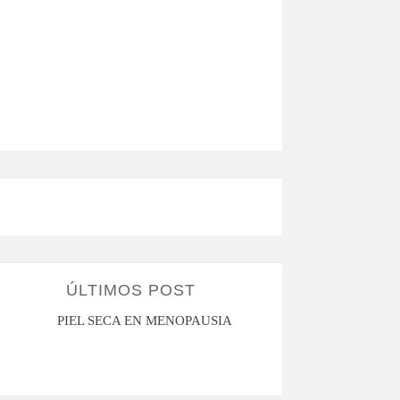
ÚLTIMOS POST
PIEL SECA EN MENOPAUSIA
CUANDO LA ADO
HACE D