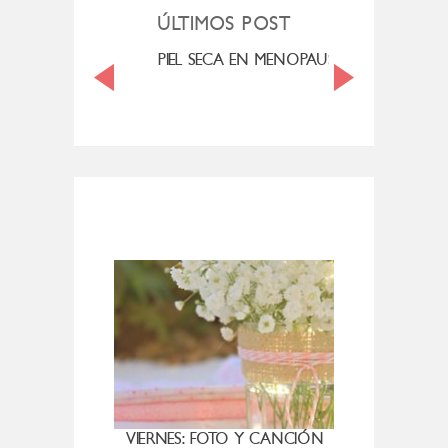
ÚLTIMOS POST
MI ROSÁCEA
PIEL SECA EN MENOPAUSIA
CUAN
VIERNES: FOTO Y CANCIÓN
VIER