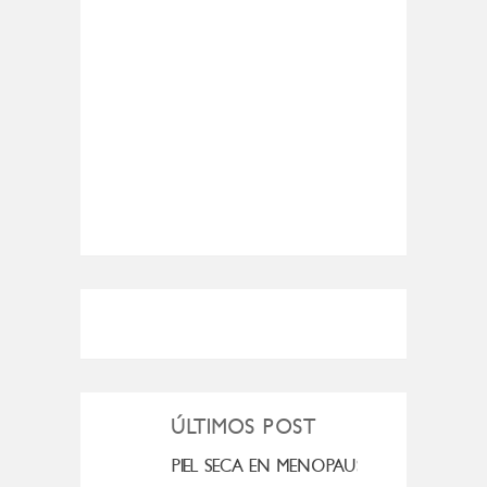
ÚLTIMOS POST
MI ROSÁCEA
PIEL SECA EN MENOPAUSIA
CUAN