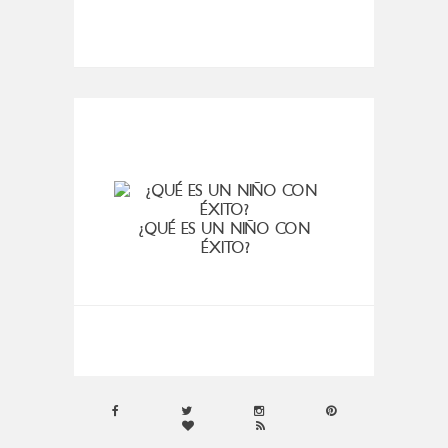
¿QUÉ ES UN NIÑO CON
TI
ÉXITO?
CONSU