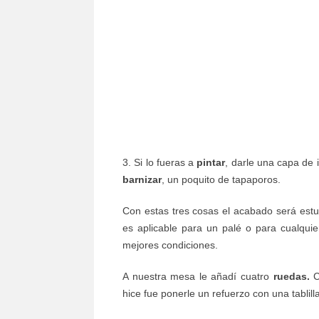
3. Si lo fueras a
pintar
, darle una capa de 
barnizar
, un poquito de tapaporos.
Con estas tres cosas el acabado será est
es aplicable para un palé o para cualqui
mejores condiciones.
A nuestra mesa le añadí cuatro
ruedas.
C
hice fue ponerle un refuerzo con una tablill