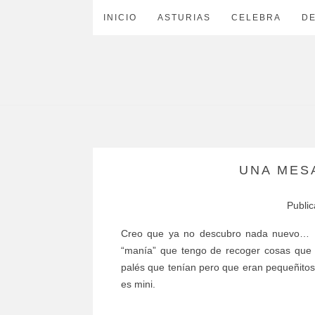
INICIO
ASTURIAS
CELEBRA
D
UNA MESA
Publi
Creo que ya no descubro nada nuevo… ¡
“manía” que tengo de recoger cosas que 
palés que tenían pero que eran pequeñito
es mini.