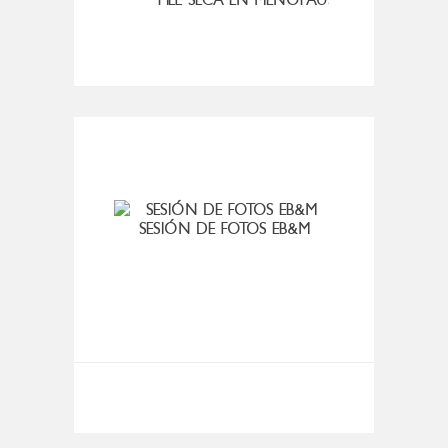
SESIÓN DE FOTOS EB&M
KIT D
BUL
T