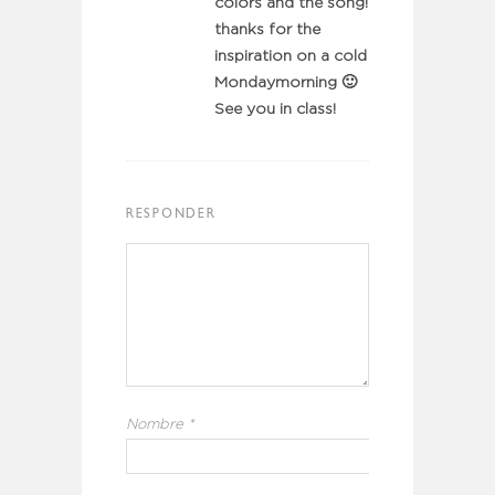
colors and the song!
thanks for the
inspiration on a cold
Mondaymorning 🙂
See you in class!
RESPONDER
Nombre
*