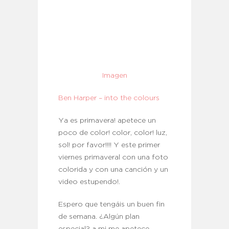
Imagen
Ben Harper – into the colours
Ya es primavera! apetece un
poco de color! color, color! luz,
sol! por favor!!!! Y este primer
viernes primaveral con una foto
colorida y con una canción y un
video estupendo!.
Espero que tengáis un buen fin
de semana. ¿Algún plan
especial? a mi me apetece