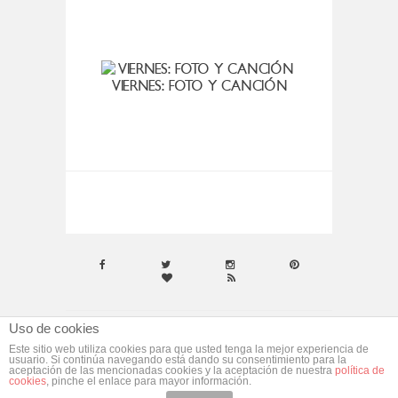
VIERNES: FOTO Y CANCIÓN
LEAH
Uso de cookies
© ebym. Todos los derechos reservados.
Aviso
Este sitio web utiliza cookies para que usted tenga la mejor experiencia de
usuario. Si continúa navegando está dando su consentimiento para la
Legal
aceptación de las mencionadas cookies y la aceptación de nuestra
política de
cookies
, pinche el enlace para mayor información.
Desarrollado por
morgan media