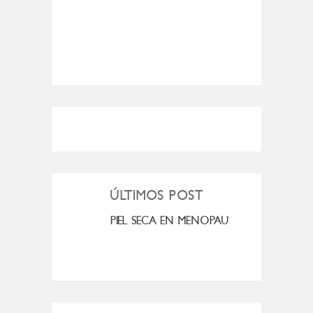
ÚLTIMOS POST
MI ROSÁCEA
PIEL SECA EN MENOPAUSIA
CUAN