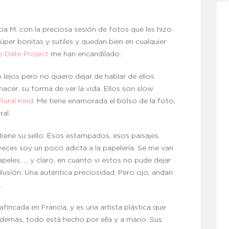
cia M. con la preciosa sesión de fotos que les hizo
úper bonitas y sutiles y quedan bien en cualquier
e Date Project
me han encandilado.
 lejos pero no quiero dejar de hablar de ellos
cer, su forma de ver la vida. Ellos son slow
Rural Kind.
Me tiene enamorada el bolso de la foto,
al.
tiene su sello. Esos estampados, esos paisajes.
es soy un poco adicta a la papelería. Se me van
 papeles, … y claro, en cuanto vi estos no pude dejar
 ilusión. Una auténtica preciosidad. Pero ojo, andan
.
fincada en Francia, y es una artista plástica que
Además, todo está hecho por ella y a mano. Sus