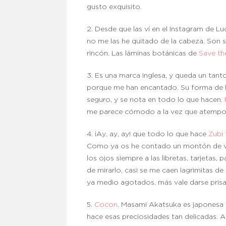
gusto exquisito.
2. Desde que las ví en el Instagram de Lu
no me las he quitado de la cabeza. Son s
rincón. Las láminas botánicas de
Save th
3. Es una marca inglesa, y queda un tanto
porque me han encantado. Su forma de ha
seguro, y se nota en todo lo que hacen.
me parece cómodo a la vez que atempor
4. ¡Ay, ay, ay! que todo lo que hace
Zubi
Como ya os he contado un montón de vec
los ojos siempre a las libretas, tarjetas,
de mirarlo, casi se me caen lagrimitas de
ya medio agotados, más vale darse prisa
5.
Cocon
. Masami Akatsuka es japonesa a
hace esas preciosidades tan delicadas. 