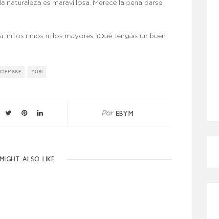
e la naturaleza es maravillosa. Merece la pena darse
, ni los niños ni los mayores. ¡Qué tengáis un buen
ICIEMBRE
ZUBI
EBYM
Por
MIGHT ALSO LIKE
CÓMO MEJORO MI ROSÁCEA