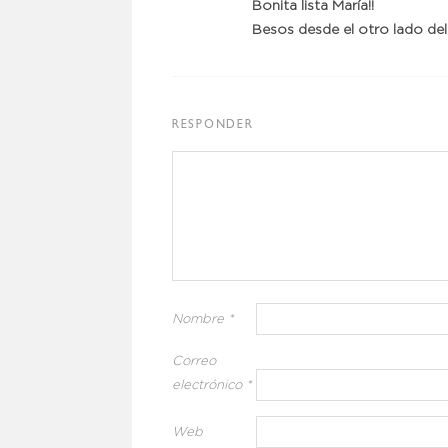
Bonita lista María!!
Besos desde el otro lado del
RESPONDER
Nombre
*
Correo
electrónico
*
Web