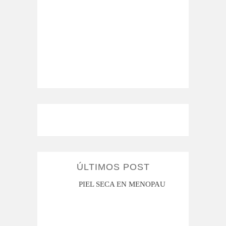
ÚLTIMOS POST
MI ROSÁCEA
PIEL SECA EN MENOPAUSIA
CUAN