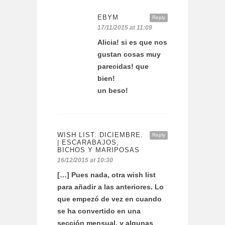
EBYM
Reply
17/11/2015 at 11:09
Alicia! si es que nos
gustan cosas muy
parecidas! que
bien!
un beso!
WISH LIST. DICIEMBRE.
Reply
| ESCARABAJOS,
BICHOS Y MARIPOSAS
16/12/2015 at 10:30
[…] Pues nada, otra wish list
para añadir a las anteriores. Lo
que empezó de vez en cuando
se ha convertido en una
sección mensual, y algunas