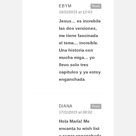
EBYM
Reply
16/11/2015 at 12:03
Jesus… es increbile
las dos versiones,
me tiene fascinada
el tema… increible.
Una historia con
mucha miga… yo
llevo solo tres
capitulos y ya estoy
enganchada
DIANA
Reply
17/11/2015 at 08:02
Hola María! Me
encanta tu wish list
y super enganchada