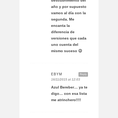
descubrimiento del
año y por supuesto
vamos al día con la
segunda. Me
encanta la
diferencia de
versiones que cada
uno cuenta del
mismo suceso 😉
EBYM
Reply
16/11/2015 at 12:03
Azul Bereber… ya te
digo… con esa lista
me atrinchero!!!!