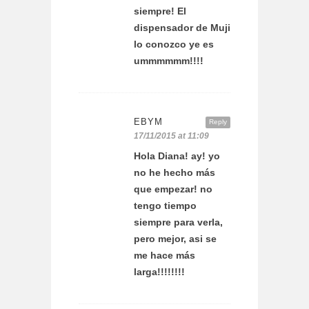
siempre! El
dispensador de Muji
lo conozco ye es
ummmmmm!!!!
EBYM
Reply
17/11/2015 at 11:09
Hola Diana! ay! yo
no he hecho más
que empezar! no
tengo tiempo
siempre para verla,
pero mejor, asi se
me hace más
larga!!!!!!!!