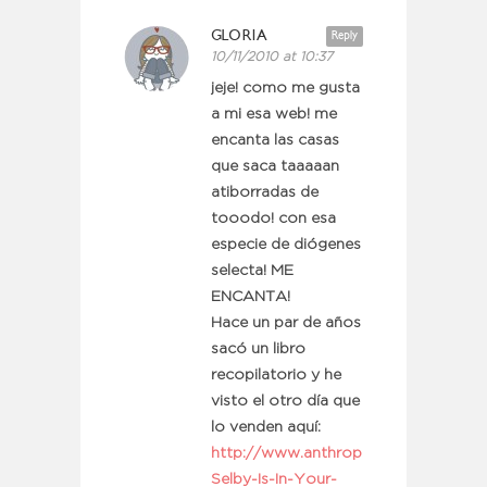
GLORIA
Reply
10/11/2010 at 10:37
jeje! como me gusta
a mi esa web! me
encanta las casas
que saca taaaaan
atiborradas de
tooodo! con esa
especie de diógenes
selecta! ME
ENCANTA!
Hace un par de años
sacó un libro
recopilatorio y he
visto el otro día que
lo venden aquí:
http://www.anthropologie.eu/art+p
Selby-Is-In-Your-