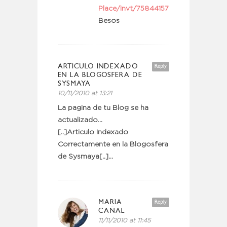
Place/invt/7584415770015
Besos
ARTICULO INDEXADO
Reply
EN LA BLOGOSFERA DE
SYSMAYA
10/11/2010 at 13:21
La pagina de tu Blog se ha
actualizado…
[..]Articulo Indexado
Correctamente en la Blogosfera
de Sysmaya[..]…
MARIA
Reply
CAÑAL
11/11/2010 at 11:45