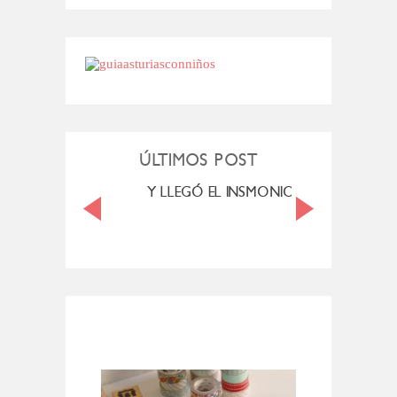
ÚLTIMOS POST
LENDE. MEXICO
Y LLEGÓ EL INSMONIO...
VI