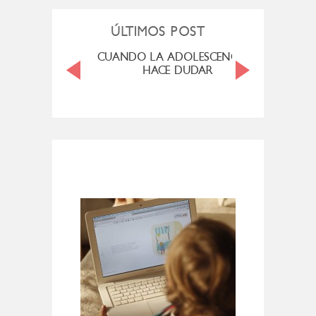
ÚLTIMOS POST
MENOPAUSIA
CUANDO LA ADOLESCENCIA ME
SAN M
HACE DUDAR