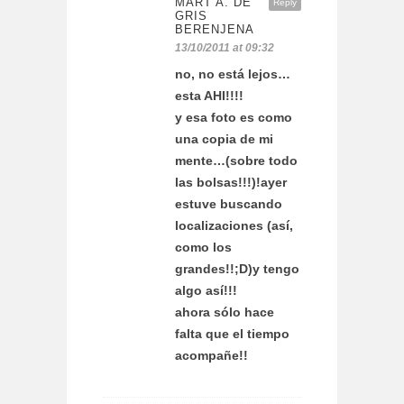
MART A. DE
Reply
GRIS
BERENJENA
13/10/2011 at 09:32
no, no está lejos…
esta AHI!!!!
y esa foto es como
una copia de mi
mente…(sobre todo
las bolsas!!!)!ayer
estuve buscando
localizaciones (así,
como los
grandes!!;D)y tengo
algo así!!!
ahora sólo hace
falta que el tiempo
acompañe!!