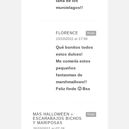
tarta de los
murcielagos!!
FLORENCE
Reply
15/10/2011 at 17:56
Qué bonitos todos
estos dulces!
Me comería estos
pequeños
fantasmas de
marshmallows!!
Feliz finde 🙂 Bss
MÁS HALLOWEEN «
Reply
ESCARABAJOS BICHOS
Y MARIPOSAS
25/10/2011 at 07:28