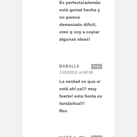
Es perfecta!además
está genial hecha y
no parece
demasiado dificil,
creo q voy a copiar
algunas ideas!
BABALLA
Reply
13/10/2011 at 08:58
La verdad es que si
está ahí ya!!! muy
fuerte! esta fiesta es
fantástica!!!
Bss