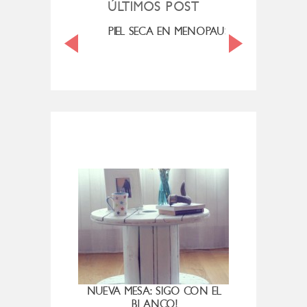
ÚLTIMOS POST
MI ROSÁCEA
PIEL SECA EN MENOPAUSIA
CUAN
NUEVA MESA: SIGO CON EL
BLANCO!