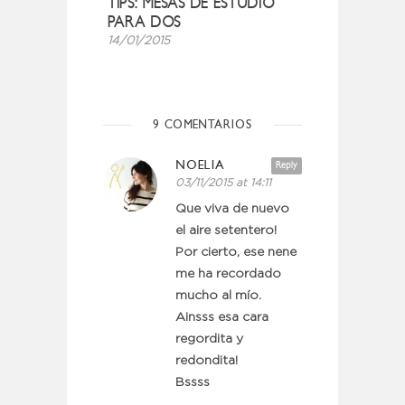
TIPS: MESAS DE ESTUDIO
PARA DOS
14/01/2015
9 COMENTARIOS
NOELIA
Reply
03/11/2015 at 14:11
Que viva de nuevo
el aire setentero!
Por cierto, ese nene
me ha recordado
mucho al mío.
Ainsss esa cara
regordita y
redondita!
Bssss