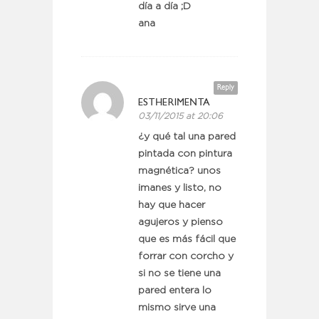
día a día ;D
ana
Reply
ESTHERIMENTA
03/11/2015 at 20:06
¿y qué tal una pared
pintada con pintura
magnética? unos
imanes y listo, no
hay que hacer
agujeros y pienso
que es más fácil que
forrar con corcho y
si no se tiene una
pared entera lo
mismo sirve una