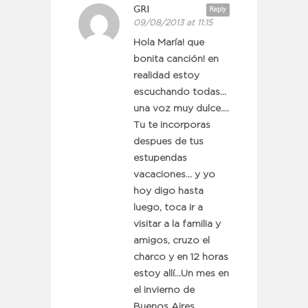
GRI
Reply
09/08/2013 at 11:15
Hola María! que
bonita canción! en
realidad estoy
escuchando todas…
una voz muy dulce….
Tu te incorporas
despues de tus
estupendas
vacaciones… y yo
hoy digo hasta
luego, toca ir a
visitar a la familia y
amigos, cruzo el
charco y en 12 horas
estoy allí…Un mes en
el invierno de
Buenos Aires…