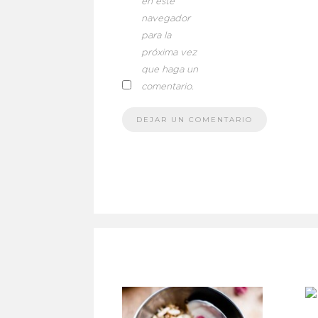
en este
navegador
para la
próxima vez
que haga un
comentario.