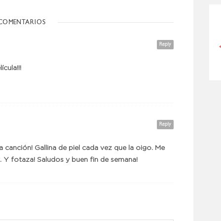
COMENTARIOS
CÓMO MEJORO MI ROSÁCEA
Reply
cula!!!
Reply
 la canción! Gallina de piel cada vez que la oigo. Me
. Y fotaza! Saludos y buen fin de semana!