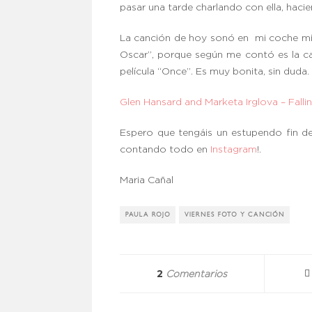
pasar una tarde charlando con ella, hac
La canción de hoy sonó en mi coche mien
Oscar”, porque según me contó es la can
película “Once”. Es muy bonita, sin duda.
Glen Hansard and Marketa Irglova – Falli
Espero que tengáis un estupendo fin d
contando todo en
Instagram
!.
Maria Cañal
PAULA ROJO
VIERNES FOTO Y CANCIÓN
2
Comentarios