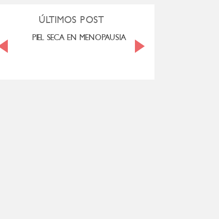
ÚLTIMOS POST
PIEL SECA EN MENOPAUSIA
CUANDO LA ADO
HACE D