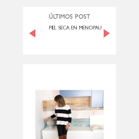
ÚLTIMOS POST
MI ROSÁCEA
PIEL SECA EN MENOPAUSIA
CUAN