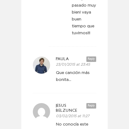
pasado muy
bien! vaya
buen
tiempo que
tuvimos!!!
PAULA
Reply
23/01/2015 at 23:45
Que canción más
bonita…
JESUS
Reply
BELZUNCE
03/02/2015 at 11:27
No conocía este