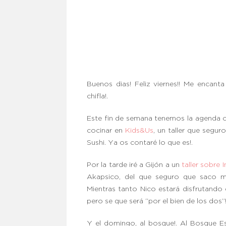
Buenos dias! Feliz viernes!! Me encanta
chifla!.
Este fin de semana tenemos la agenda 
cocinar en
Kids&Us
, un taller que segu
Sushi. Ya os contaré lo que es!.
Por la tarde iré a Gijón a un
taller sobre 
Akapsico, del que seguro que saco mu
Mientras tanto Nico estará disfrutando 
pero se que será “por el bien de los dos”!
Y el domingo, al bosque!. Al Bosque E