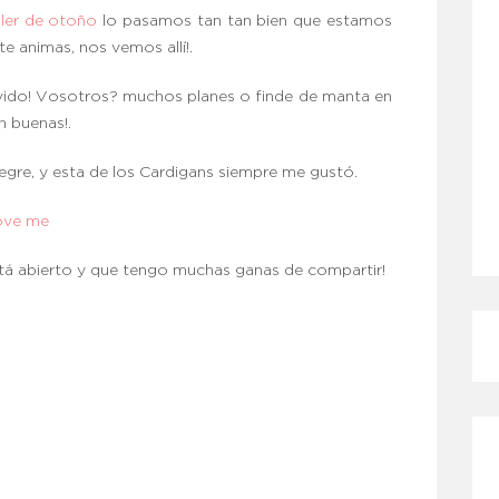
ller de otoño
lo pasamos tan tan bien que estamos
te animas, nos vemos allí!.
vido! Vosotros? muchos planes o finde de manta en
n buenas!.
legre, y esta de los Cardigans siempre me gustó.
love me
tá abierto y que tengo muchas ganas de compartir!
CÓMO MEJORO MI ROSÁCEA