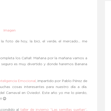
Imagen
 la foto de hoy, la bici, el verde, el mercado… me
completa los Cañal!. Mañana por la mañana vamos a
ro seguro es muy divertido y donde haremos Banana
Inteligencia Emocional
, impartido por Pablo Pérez de
chas cosas interesantes para nuestro día a día.
del Carnaval en Oviedo!. Este año yo me lo pierdo,
!! 😉
scondido al
taller de invierno “Las semillas sueñan”
.