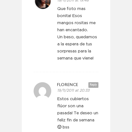
19/11/2011 at 19:48
Que foto mas
bonita! Esos
mangos rositas me
han encantado.
Un beso, quedamos
a la espera de tus
sorpresas para la
semana que viene!
FLORENCE
Reply
19/11/2011 at 20:33
Estos cubiertos
flúor son una
pasada! Te deseo un
feliz fin de semana
🙂 bss