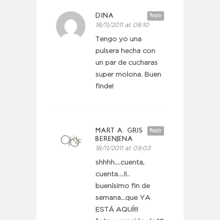
DINA
Reply
18/11/2011 at 08:10
Tengo yo una
pulsera hecha con
un par de cucharas
super molona. Buen
finde!
MART A. GRIS
Reply
BERENJENA
18/11/2011 at 09:03
shhhh….cuenta,
cuenta….!!..
buenísimo fin de
semana…que YA
ESTÁ AQUÍ!!!