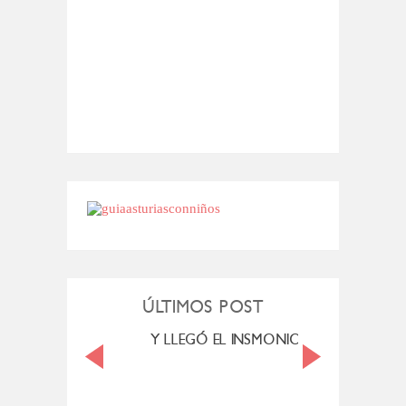
ÚLTIMOS POST
LENDE. MEXICO
Y LLEGÓ EL INSMONIO...
VI