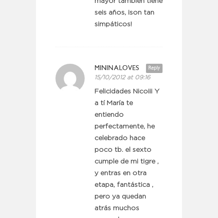
mayor también tiene
seis años, ¡son tan
simpáticos!
MININALOVES
Reply
15/10/2012 at 09:16
Felicidades Nico¡¡¡ Y
a tí María te
entiendo
perfectamente, he
celebrado hace
poco tb. el sexto
cumple de mi tigre ,
y entras en otra
etapa, fantástica ,
pero ya quedan
atrás muchos