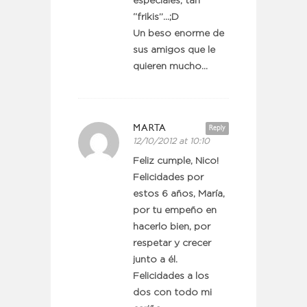
especiales, tan
“frikis”…;D
Un beso enorme de
sus amigos que le
quieren mucho…
MARTA
Reply
12/10/2012 at 10:10
Feliz cumple, Nico!
Felicidades por
estos 6 años, María,
por tu empeño en
hacerlo bien, por
respetar y crecer
junto a él.
Felicidades a los
dos con todo mi