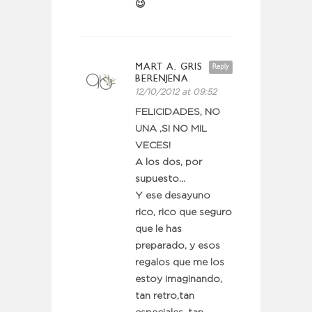
😉
MART A. GRIS
Reply
BERENJENA
12/10/2012 at 09:52
FELICIDADES, NO
UNA ,SI NO MIL
VECES!
A los dos, por
supuesto…
Y ese desayuno
rico, rico que seguro
que le has
preparado, y esos
regalos que me los
estoy imaginando,
tan retro,tan