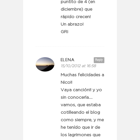
puntito de 4 (en
diciembre) que
rápido crecen!
Un abrazo!
GRi
ELENA
Reply
15/10/2012 at 16:58
Muchas felicidades a
Nico!!
Vaya canción!! y yo
sin conocerla….
vamos, que estaba
cotilleando el blog
como siempre, y me
he tenído que ir de
los lagrimones que