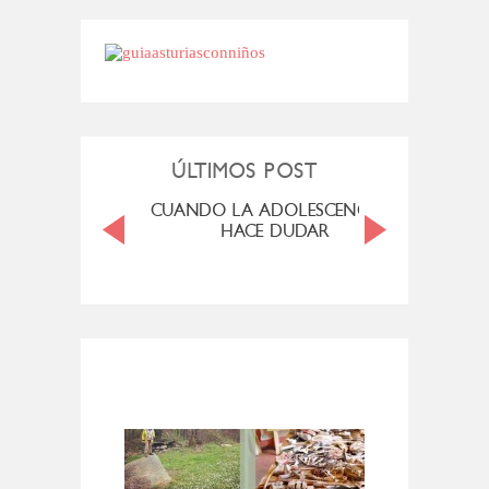
ÚLTIMOS POST
MENOPAUSIA
CUANDO LA ADOLESCENCIA ME
SAN M
HACE DUDAR