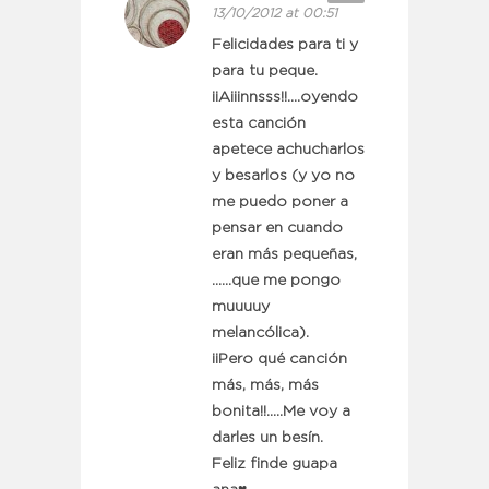
13/10/2012 at 00:51
Felicidades para ti y
para tu peque.
¡¡Aiiinnsss!!….oyendo
esta canción
apetece achucharlos
y besarlos (y yo no
me puedo poner a
pensar en cuando
eran más pequeñas,
……que me pongo
muuuuy
melancólica).
¡¡Pero qué canción
más, más, más
bonita!!…..Me voy a
darles un besín.
Feliz finde guapa