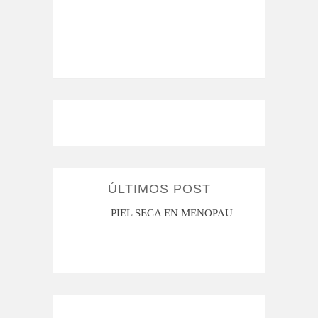
ÚLTIMOS POST
MI ROSÁCEA
PIEL SECA EN MENOPAUSIA
CUAN