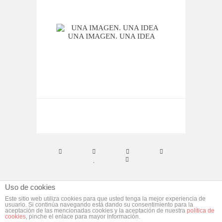
UNA IMAGEN. UNA IDEA
LA
Uso de cookies
© ebym. Todos los derechos reservados.
Aviso
Este sitio web utiliza cookies para que usted tenga la mejor experiencia de
usuario. Si continúa navegando está dando su consentimiento para la
Legal
aceptación de las mencionadas cookies y la aceptación de nuestra
política de
cookies
, pinche el enlace para mayor información.
Desarrollado por
morgan media