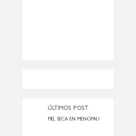
ÚLTIMOS POST
MI ROSÁCEA
PIEL SECA EN MENOPAUSIA
CUAN