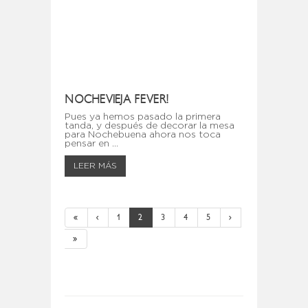
NOCHEVIEJA FEVER!
Pues ya hemos pasado la primera
tanda, y después de decorar la mesa
para Nochebuena ahora nos toca
pensar en ...
LEER MÁS
«
‹
1
2
3
4
5
›
»