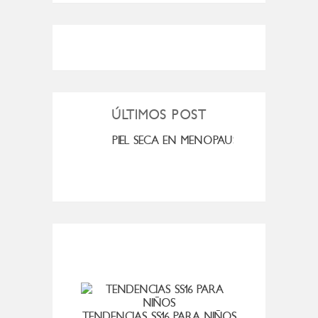
ÚLTIMOS POST
MI ROSÁCEA
PIEL SECA EN MENOPAUSIA
CUAN
VIER
TENDENCIAS SS16 PARA NIÑOS