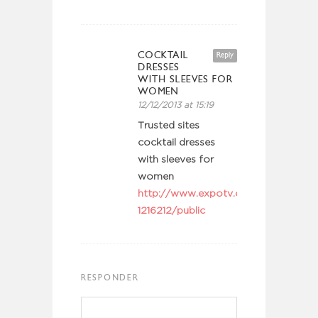
COCKTAIL
Reply
DRESSES
WITH SLEEVES FOR
WOMEN
12/12/2013 at 15:19
Trusted sites
cocktail dresses
with sleeves for
women
http://www.expotv.com/profile/hom
1216212/public
RESPONDER