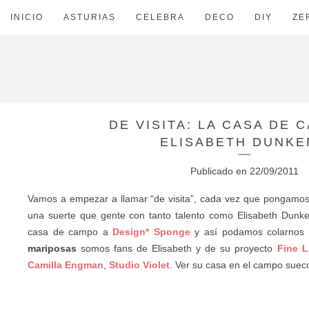
INICIO
ASTURIAS
CELEBRA
DECO
DIY
ZE
DE VISITA: LA CASA DE 
ELISABETH DUNKE
Publicado en
22/09/2011
Vamos a empezar a llamar “de visita”, cada vez que pongamos
una suerte que gente con tanto talento como Elisabeth Dunke
casa de campo a
Design* Sponge
y así podamos colarnos
mariposas
somos fans de Elisabeth y de su proyecto
Fine L
Camilla Engman
,
Studio Violet
. Ver su casa en el campo suec