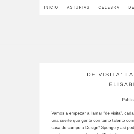
INICIO
ASTURIAS
CELEBRA
D
DE VISITA: L
ELISA
Publi
Vamos a empezar a llamar “de visita”, ca
una suerte que gente con tanto talento com
casa de campo a Design* Sponge y así pod