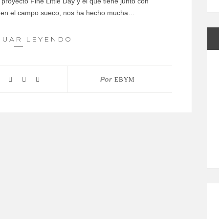
royecto Fine Little Day y el que tiene junto con
sa en el campo sueco, nos ha hecho mucha…
NUAR LEYENDO
Por
EBYM