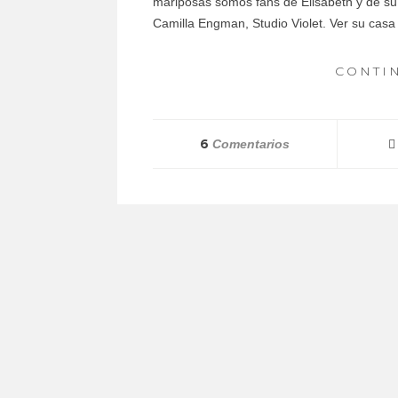
mariposas somos fans de Elisabeth y de su p
Camilla Engman, Studio Violet. Ver su ca
CONTI
6
Comentarios