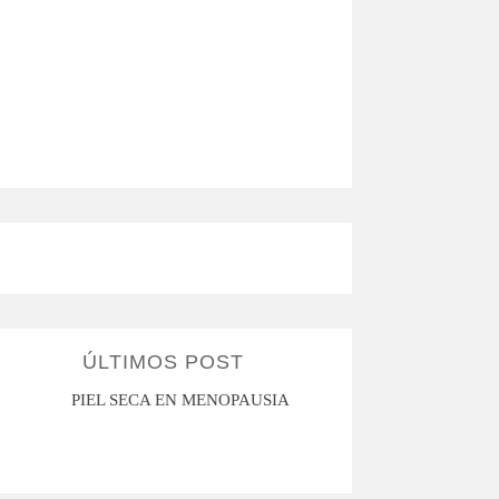
ÚLTIMOS POST
PIEL SECA EN MENOPAUSIA
CUANDO LA ADO
HACE D