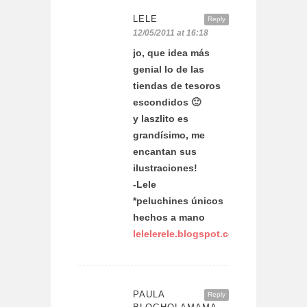
LELE
Reply
12/05/2011 at 16:18
jo, que idea más
genial lo de las
tiendas de tesoros
escondidos 🙂
y laszlito es
grandísimo, me
encantan sus
ilustraciones!
-Lele
*peluchines únicos
hechos a mano
lelelerele.blogspot.com
PAULA
Reply