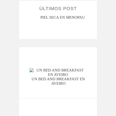
ÚLTIMOS POST
MENOPAUSIA
CUANDO LA ADOLESCENCIA ME
SAN M
HACE DUDAR
UN BED AND BREAKFAST EN
DIY: 
AVEIRO