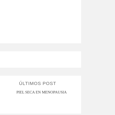
ÚLTIMOS POST
PIEL SECA EN MENOPAUSIA
CUANDO LA ADO
HACE D