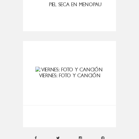
MI ROSÁCEA
PIEL SECA EN MENOPAUSIA
CUAN
VIERNES: FOTO Y CANCIÓN
D
BAUTI