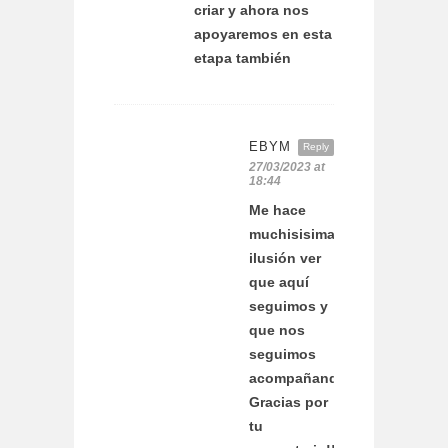
criar y ahora nos
apoyaremos en esta
etapa también
EBYM
Reply
27/03/2023 at
18:44
Me hace
muchisisima
ilusión ver
que aquí
seguimos y
que nos
seguimos
acompañando.
Gracias por
tu