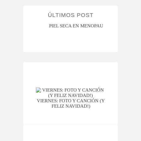
ÚLTIMOS POST
MENOPAUSIA
CUANDO LA ADOLESCENCIA ME
SAN M
HACE DUDAR
DO
VIERNES: FOTO Y CANCIÓN (Y
FELIZ NAVIDAD!)