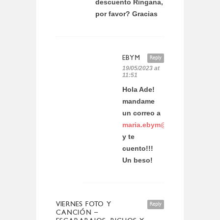
descuento Ringana,
por favor? Gracias
EBYM
Reply
19/05/2023 at
11:51
Hola Ade!
mandame
un correo a
maria.ebym@gmail.com
y te
cuento!!!
Un beso!
VIERNES FOTO Y
Reply
CANCIÓN –