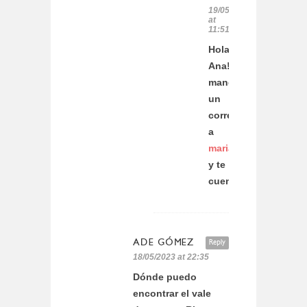
19/05/2023
at
11:51
Hola
Ana!
mandame
un
correo
a
maria.ebym@gmail.
y te
cuento!
ADE GÓMEZ
Reply
18/05/2023 at 22:35
Dónde puedo
encontrar el vale