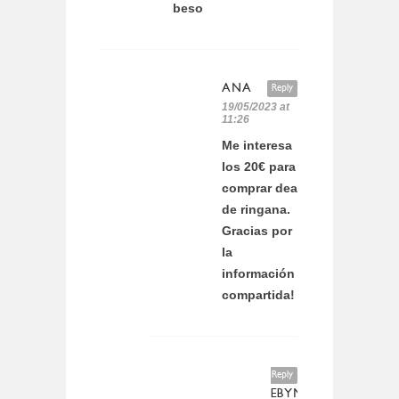
beso
ANA
Reply
19/05/2023 at
11:26
Me interesa
los 20€ para
comprar dea
de ringana.
Gracias por
la
información
compartida!
Reply
EBYM