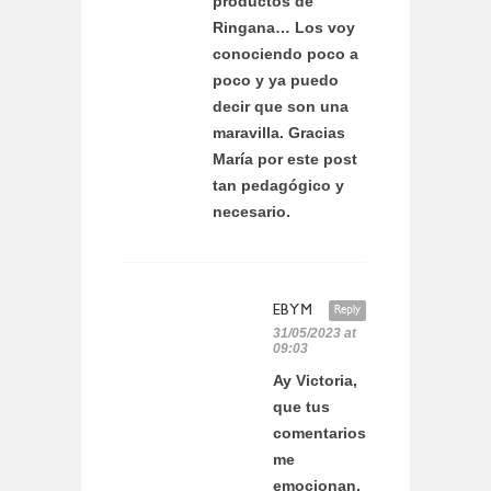
productos de
Ringana… Los voy
conociendo poco a
poco y ya puedo
decir que son una
maravilla. Gracias
María por este post
tan pedagógico y
necesario.
EBYM
Reply
31/05/2023 at
09:03
Ay Victoria,
que tus
comentarios
me
emocionan.