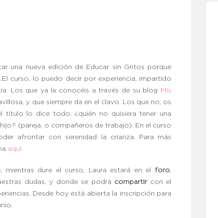
tar una nueva edición de Educar sin Gritos porque
.El curso, lo puedo decir por experiencia, impartido
cia. Los que ya la conocéis a través de su blog
Mis
villosa, y que siempre da en el clavo. Los que no, os
título lo dice todo, ¿quién no quisiera tener una
hijo? (pareja, o compañeros de trabajo). En el curso
oder afrontar con serenidad la crianza. Para más
cha
aquí.
e, mientras dure el curso, Laura estará en el
foro
,
vuestras dudas, y donde se podrá
compartir
con el
riencias. Desde hoy está abierta la inscripción para
nio.