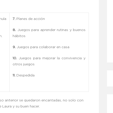
mula
7.
Planes de acción
8.
Juegos para aprender rutinas y buenos
n.
hábitos
9.
Juegos para colaborar en casa
10.
Juegos para mejorar la convivencia y
otros juegos
11.
Despedida
so anterior se quedaron encantadas, no solo con
e Laura y su buen hacer.
CÓMO MEJORO MI ROSÁCEA