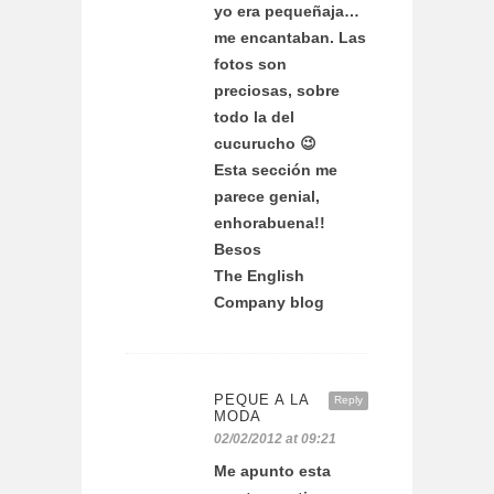
yo era pequeñaja…
me encantaban. Las
fotos son
preciosas, sobre
todo la del
cucurucho 😉
Esta sección me
parece genial,
enhorabuena!!
Besos
The English
Company blog
PEQUE A LA
Reply
MODA
02/02/2012 at 09:21
Me apunto esta