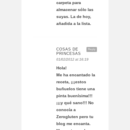
carpeta para
almacenar sólo las
suyas. La de hoy,
añadida a la lista.
COSAS DE
Reply
PRINCESAS
01/02/2012 at 16:19
Hola!
Me ha encantado la
receta, ¡¡¡estos
buñuelos tiene una
pinta buenísima!!!
¡¡¡y qué sano!!! No
conocía a
Zerogluten pero tu
blog me encanta.