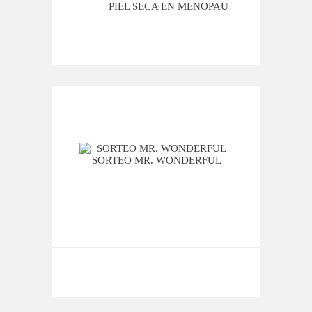
MI ROSÁCEA
PIEL SECA EN MENOPAUSIA
CUAN
SORTEO MR. WONDERFUL
¿QU
TENGO