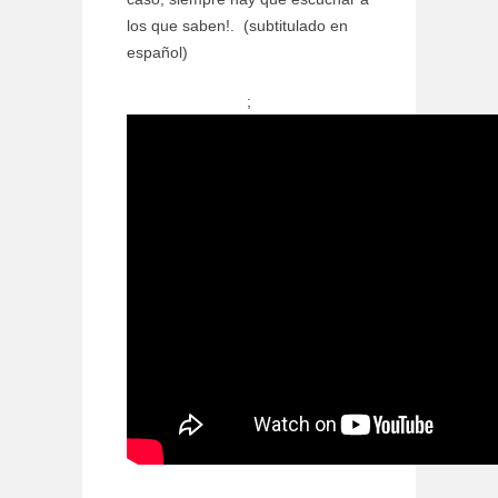
los que saben!. (subtitulado en
español)
;