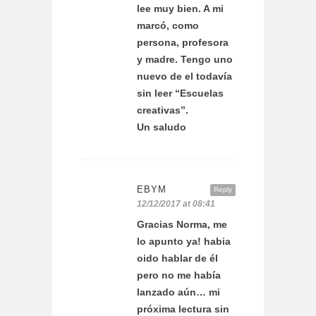
lee muy bien. A mi
marcó, como
persona, profesora
y madre. Tengo uno
nuevo de el todavía
sin leer “Escuelas
creativas”.
Un saludo
EBYM
Reply
12/12/2017 at 08:41
Gracias Norma, me
lo apunto ya! habia
oido hablar de él
pero no me había
lanzado aún… mi
próxima lectura sin